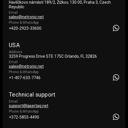
Havlíčkovo náměstí 189/2, Žižkov, 130 00, Praha 3, Czech
Republic
Email
sales@netronic.net
Phone & WhatsApp
+420-2923-33600
USA
Address
3259 Progress Drive STE 175С Orlando, FL 32826
Email
sales@netronic.net
Phone & WhatsApp
+1-407-633-7746
Technical support
Email
support@lasertag.net
Phone & WhatsApp
+372-5855-4490